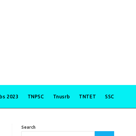
obs 2023
TNPSC
Tnusrb
TNTET
SSC
Search