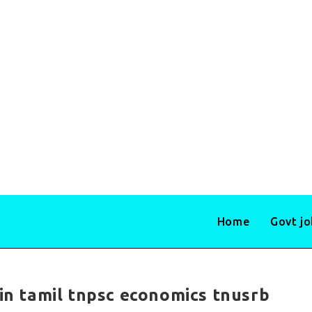
Home
Govt j
 in tamil tnpsc economics tnusrb