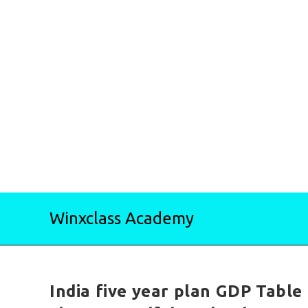
Skip
Winxclass Academy
to
content
India five year plan GDP Table