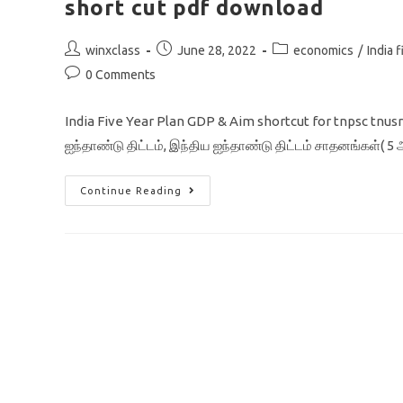
short cut pdf download
Post
Post
Post
winxclass
June 28, 2022
economics
/
India 
author:
published:
category:
Post
0 Comments
comments:
India Five Year Plan GDP & Aim shortcut for tnpsc tnusr
ஐந்தாண்டு திட்டம், இந்திய ஐந்தாண்டு திட்டம் சாதனங்கள்( 5
India
Continue Reading
Five
Year
Plan
GDP
Table
In
Tamil
Tnpsc
Economics
Tnusrb
Short
Cut
Pdf
Download