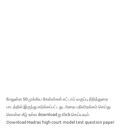
மேலுள்ள 50 முக்கிய கேள்விகள் எட்டாம் வகுப்பு நீதித்துறை
பாடத்தில் இருந்து எடுக்கப்பட்டது. அதை பதிவிறக்கம் செய்து
கொள்ள கீழ் உள்ள download ஐ click செய்யவும்.
Download Madras high court model test question paper