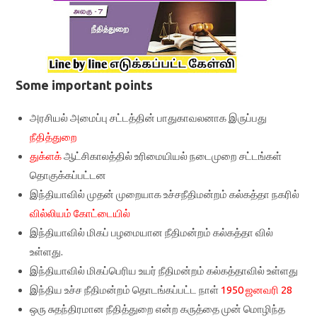
Some important points
அரசியல் அமைப்பு சட்டத்தின் பாதுகாவலனாக இருப்பது
நீதித்துறை
துக்ளக்
ஆட்சிகாலத்தில் உரிமையியல் நடைமுறை சட்டங்கள்
தொகுக்கப்பட்டன
இந்தியாவில் முதன் முறையாக உச்சநீதிமன்றம் கல்கத்தா நகரில்
வில்லியம் கோட்டையில்
இந்தியாவில் மிகப் பழமையான நீதிமன்றம் கல்கத்தா வில்
உள்ளது.
இந்தியாவில் மிகப்பெரிய உயர் நீதிமன்றம் கல்கத்தாவில் உள்ளது
இந்திய உச்ச நீதிமன்றம் தொடங்கப்பட்ட நாள்
1950 ஜனவரி 28
ஒரு சுதந்திரமான நீதித்துறை என்ற கருத்தை முன் மொழிந்த