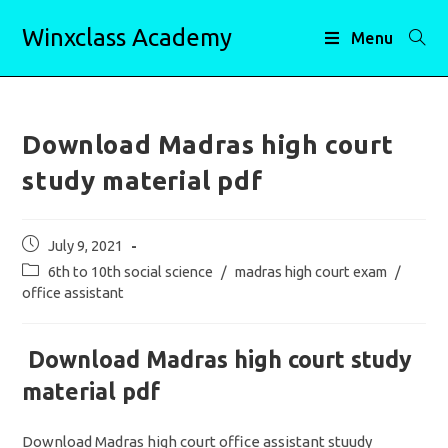
Skip
Winxclass Academy
to
Menu
content
Download Madras high court
study material pdf
Post
July 9, 2021
published:
Post
6th to 10th social science
/
madras high court exam
/
category:
office assistant
Download Madras high court study
material pdf
Download Madras high court office assistant stuudy