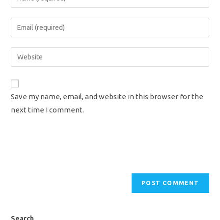
your
name
Enter
or
your
username
email
Enter
to
address
your
comment
to
website
comment
URL
Save my name, email, and website in this browser for the
(optional)
next time I comment.
Search