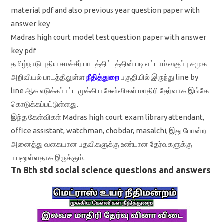
material pdf and also previous year question paper with
answer key
Madras high court model test question paper with answer
key pdf
தமிழ்நாடு புதிய சமச்சீர் பாடத்திட்டத்தின் படி எட்டாம் வகுப்பு சமுக
அறிவியல் பாடத்திலுள்ள
நீதித்துறை
பகுதியில் இருந்து line by
line ஆக எடுக்கப்பட்ட முக்கிய கேள்விகள் மாதிரி தேர்வாக இங்கே
கொடுக்கப்பட்டுள்ளது.
இந்த கேள்விகள் Madras high court exam library attendant,
office assistant, watchman, chobdar, masalchi, இது போன்ற
அனைத்து வகையான பதவிகளுக்கு உண்டான தேர்வுகளுக்கு
பயனுள்ளதாக இருக்கும்.
Tn 8th std social science questions and answers