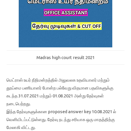
Madras high court result 2021
மெட்ராஸ் உயர் நீதிமன்றத்தில் அலுவலக உதவியாளர் மற்றும்
தூய்மை பணியாளர் போன்ற பல்வேறு விதமான பதவிகளுக்கு
கடந்த 31.07.2021 மற்றும் 01.08.2021 அன்று தேர்வுகள்
நடைபெற்றது.
இந்த தேர்வுகளுக்கான proposed answer key 10.08.2021 ல்
வெளியிடப்பட்டுள்ளது. தேர்வு நடந்து சரியாக ஒரு மாதத்திற்கு
மேலாகி விட்டது.