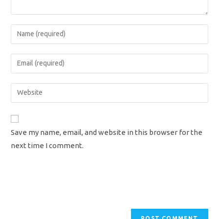
Enter
your
name
Enter
or
your
username
email
Enter
to
address
your
comment
to
website
comment
URL
Save my name, email, and website in this browser for the
(optional)
next time I comment.