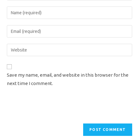
Enter
your
name
Enter
or
your
username
email
Enter
to
address
your
comment
to
website
comment
URL
Save my name, email, and website in this browser for the
(optional)
next time I comment.