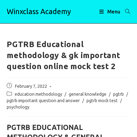
Skip
Winxclass Academy
to
Menu
content
PGTRB Educational
methodology & gk important
question online mock test 2
Post
February 7, 2022
published:
Post
education methodology
/
general knowledge
/
pgtrb
/
category:
pgtrb important question and answer
/
pgtrb mock test
/
psychology
PGTRB EDUCATIONAL