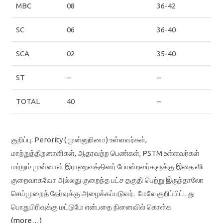
MBC
08
36-42
SC
06
36-40
SCA
02
35-40
ST
–
–
TOTAL
40
–
குறிப்பு: Perority ( முன்னுரிமை) உள்ளவர்கள்,
மாற்றுத்திறனாளிகள், ஆதரவற்ற பெண்கள், PSTM உள்ளவர்கள்
மற்றும் முன்னாள் இராணுவத்தினர் போன்றவர்களுக்கு இதை விட
குறைவாகவோ அல்லது குறைந்த பட்ச தகுதி பெற்று இருந்தாலோ
செய்முறைத் தேர்வுக்கு அழைக்கப்படுவர். மேலே குறிப்பிட்டது
பொதுபிரிவுக்கு மட்டுமே என்பதை நினைவில் கொள்க.
(more…)