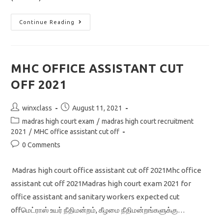
MADRAS
Continue Reading
HIGH
COURT
CUT
OFF
2021
OFFICE
MHC OFFICE ASSISTANT CUT
ASSISTANT
&
OFF 2021
CHOBDAR
Post
Post
winxclass
August 11, 2021
author:
published:
Post
madras high court exam
/
madras high court recruitment
category:
2021
/
MHC office assistant cut off
Post
0 Comments
comments:
Madras high court office assistant cut off 2021Mhc office
assistant cut off 2021Madras high court exam 2021 for
office assistant and sanitary workers expected cut
offமெட்ராஸ் உயர் நீதிமன்றம், கீழமை நீதிமன்றங்களுக்கு…