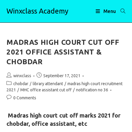
Skip
Winxclass Academy
to
Menu
content
MADRAS HIGH COURT CUT OFF
2021 OFFICE ASSISTANT &
CHOBDAR
Post
Post
winxclass
September 17, 2021
author:
published:
Post
chobdar
/
library attendant
/
madras high court recruitment
category:
2021
/
MHC office assistant cut off
/
notification no 36
Post
0 Comments
comments:
Madras high court cut off marks 2021 for
chobdar, office assistant, etc