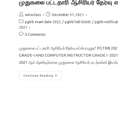
முதுகலை பட்டதாரி ஆசிரியர் தேர்வு 
Post
Post
winxclass
December 31, 2021
author:
published:
Post
pgtrb exam date 2022
/
pgtrb hall ticket
/
pgtrb notifica
category:
2021
Post
0 Comments
comments:
முதுகலை பட்டதாரி ஆசிரியர் தேர்வு எப்பொழுது? PGTR
GRADE-I AND COMPUTER INSTRUCTOR GRADE I -2021-20
2021 ஆம் ஆண்டிற்கான முதுகலை ஆசிரியர், உடற்கல்வி இயக
PGTRB
Continue Reading
EXAM
DATE
2022/
Download
TRB
PG
Assistant
Hall
Ticket/
முதுகலை
பட்டதாரி