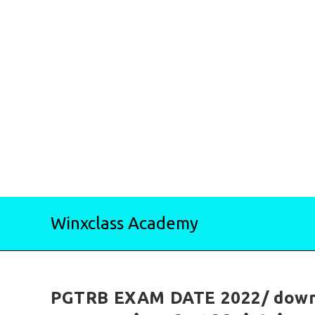
Skip
Winxclass Academy
to
content
PGTRB EXAM DATE 2022/ downlo