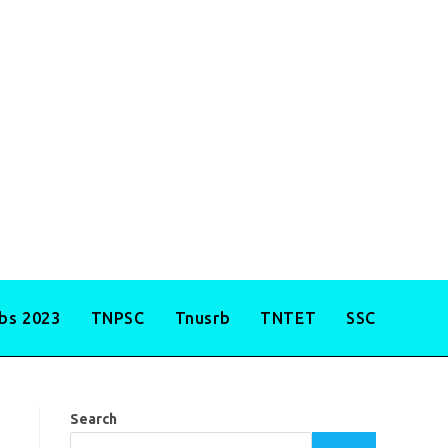
obs 2023
TNPSC
Tnusrb
TNTET
SSC
Search