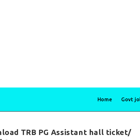
Home
Govt j
ad TRB PG Assistant hall ticket/