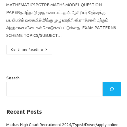
MATHEMATICSPGTRB MATHS MODEL QUESTION
PAPERதமிழ்நாடு முதுகலை பட்டதாரி ஆசிரியர் தேர்வுக்கு
பயன்படும் வகையில் இங்கு முழு மாதிரி வினாத்தாள் மற்றும்
அதற்கான விடைகள் கொடுக்கப்பட்டுள்ளது. EXAM PATTERN&
SCHEME TOPICS/SUBJECT…
PG
Continue Reading
TRB
FREE
MOCK
TEST
MATHEMATICS-
MODEL
QUESTION
Search
PAPER
WITH
ANSWER
KEY
Recent Posts
Madras High Court Recruitment 2024/Typist/Driver/apply online