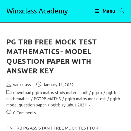
Skip
Winxclass Academy
to
Menu
content
PG TRB FREE MOCK TEST
MATHEMATICS- MODEL
QUESTION PAPER WITH
ANSWER KEY
Post
Post
winxclass
January 11, 2022
author:
published:
Post
download pgtrb maths study material pdf
/
pgtrb
/
pgtrb
category:
mathematics
/
PGTRB MATHS
/
pgtrb maths mock test
/
pgtrb
model question paper
/
pgtrb syllabus 2021
Post
0 Comments
comments:
TN TRB PG ASSISTANT FREE MOCK TEST FOR