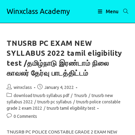
Skip
Winxclass Academy
to
Menu
content
TNUSRB PC EXAM NEW
SYLLABUS 2022 tamil eligibility
test /தமிழ்நாடு இரண்டாம் நிலை
காவலர் தேர்வு பாடத்திட்டம்
Post
Post
winxclass
January 4, 2022
author:
published:
Post
download tnusrb syllabus pdf
/
Tnusrb
/
tnusrb new
category:
syllabus 2022
/
tnusrb pc syllabus
/
tnusrb police constable
grade 2 exam 2022
/
tnusrb tamil eligibility test
Post
0 Comments
comments:
TNUSRB PC POLICE CONSTABLE GRADE 2 EXAM NEW