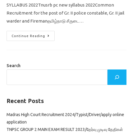
SYLLABUS 2022Tnusrb pc new syllabus 2022Common
Recruitment for the post of Gr. II police constable, Gr. II jail
warder and Firemanதமிழ்நாடு சீருடை…
TNUSRB
Continue Reading
PC
EXAM
NEW
SYLLABUS
2022
Tamil
Eligibility
Search
Test
/
தமிழ்நாடு
இரண்டாம்
நிலை
காவலர்
தேர்வு
பாடத்திட்டம்
Recent Posts
Madras High Court Recruitment 2024/Typist/Driver/apply online
application
TNPSC GROUP 2 MAIN EXAM RESULT 2023/தேர்வு முடிவு தேதிகள்