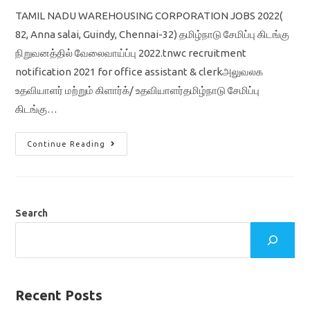
TAMIL NADU WAREHOUSING CORPORATION JOBS 2022(
82, Anna salai, Guindy, Chennai-32) தமிழ்நாடு சேமிப்பு கிடங்கு
நிறுவனத்தில் வேலைவாய்ப்பு 2022.tnwc recruitment
notification 2021 for office assistant & clerkஅலுவலக
உதவியாளர் மற்றும் கிளார்க்/ உதவியாளர்தமிழ்நாடு சேமிப்பு
கிடங்கு…
TNWC
Continue Reading
RECRUITMENT
2022/OFFICE
ASSISTANT
AND
RECORD
CLERK
JOBS/
Search
தமிழ்நாடு
சேமிப்பு
கிடங்கு
நிறுவனத்தில்
நிரந்தர
அரசு
வேலை
அறிவிப்பு
Recent Posts