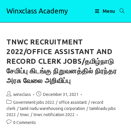
Skip
Winxclass Academy
to
Menu
content
TNWC RECRUITMENT
2022/OFFICE ASSISTANT AND
RECORD CLERK JOBS/தமிழ்நாடு
சேமிப்பு கிடங்கு நிறுவனத்தில் நிரந்தர
அரசு வேலை அறிவிப்பு
Post
Post
winxclass
December 31, 2021
author:
published:
Post
Government jobs 2022
/
office assistant
/
record
category:
clerk
/
tamil nadu warehousing corporation
/
tamilnadu jobs
2022
/
tnwc
/
tnwc notification 2022
Post
0 Comments
comments: