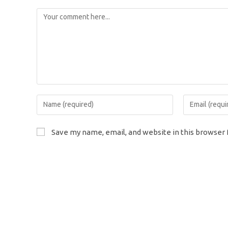
Comment
Enter
Enter
your
your
name
email
Save my name, email, and website in this browser 
or
address
username
to
to
comment
comment