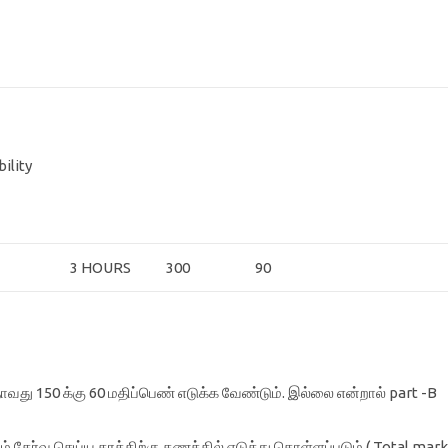
ility
3 HOURS
300
90
தாவது 150 க்கு 60 மதிப்பெண் எடுக்க வேண்டும். இல்லை என்றால் part -B
் தேர்வு செய்ய தரத்திற்கு கணக்கில் எடுத்து கொள்ளப்படும் ( Total mar