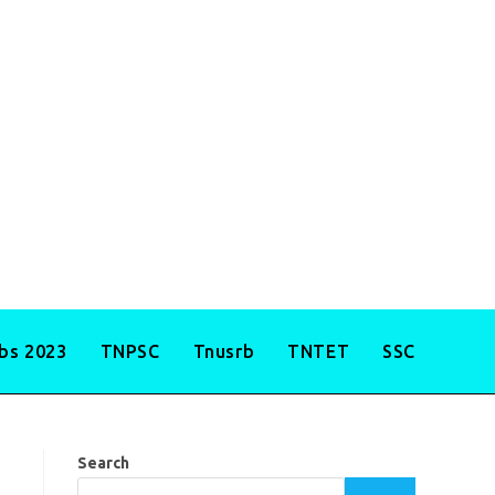
obs 2023
TNPSC
Tnusrb
TNTET
SSC
Search