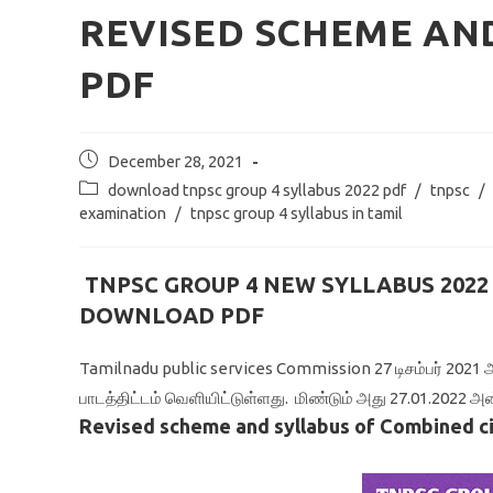
REVISED SCHEME A
PDF
Post
December 28, 2021
published:
Post
download tnpsc group 4 syllabus 2022 pdf
/
tnpsc
/
category:
examination
/
tnpsc group 4 syllabus in tamil
TNPSC GROUP 4 NEW SYLLABUS 2022
DOWNLOAD PDF
Tamilnadu public services Commission 27 டிசம்பர் 2021 அன
பாடத்திட்டம் வெளியிட்டுள்ளது. மிண்டும் அது 27.01.2022 அன்ற
Revised scheme and syllabus of Combined ci