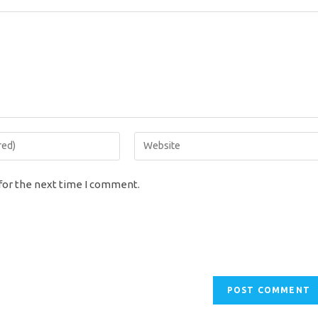
Enter
your
website
for the next time I comment.
URL
(optional)