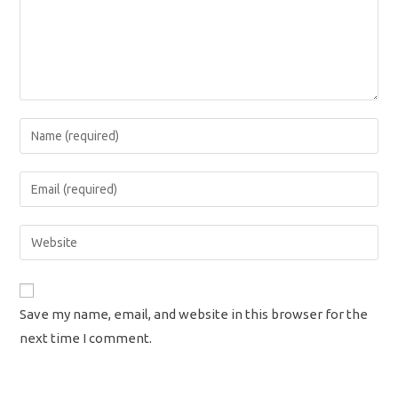
Enter
your
name
Enter
or
your
username
email
Enter
to
address
your
comment
to
website
comment
URL
Save my name, email, and website in this browser for the
(optional)
next time I comment.