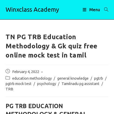
Skip
Winxclass Academy
to
Menu
content
TN PG TRB Education
Methodology & Gk quiz free
online mock test in tamil
Post
February 4, 2022
published:
Post
education methodology
/
general knowledge
/
pgtrb
/
category:
pgtrb mock test
/
psychology
/
Tamilnadu pg assistant
/
TRB
PG TRB EDUCATION