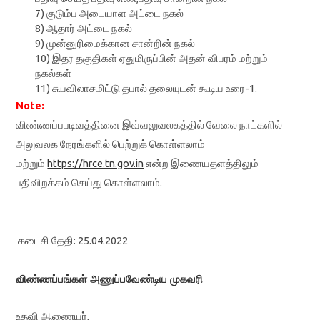
7) குடும்ப அடையாள அட்டை நகல்‌
8) ஆதார் அட்டை நகல்
9) முன்னுரிமைக்கான சான்றின்‌ நகல்‌
10) இதர தகுதிகள்‌ ஏதுமிருப்பின்‌ அதன்‌ விபரம்‌ மற்றும்‌
நகல்கள்‌
11) சுயவிலாசமிட்டு தபால்‌ தலையுடன்‌ கூடிய உரை-1.
Note:
விண்ணப்பபடிவத்தினை இவ்வலுவலகத்தில்‌ வேலை நாட்களில்‌
அலுவலக நேரங்களில்‌
பெற்றுக்‌ கொள்ளலாம்‌
மற்றும்‌
https://hrce.tn.gov.in
என்ற இணையதளத்திலும்‌
பதிவிறக்கம்‌
செய்து கொள்ளலாம்‌.
கடைசி தேதி: 25.04.2022
விண்ணப்பங்கள் அணுப்பவேண்டிய முகவரி
உதவி ஆணையர்,