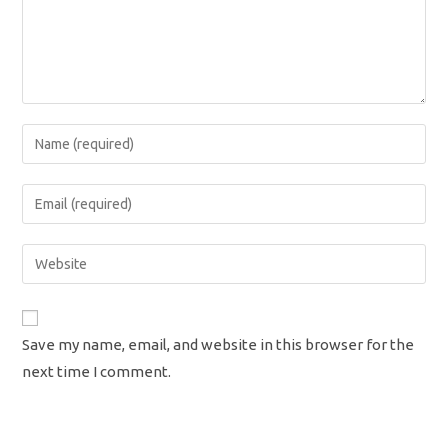
Enter
your
name
Enter
or
your
username
email
Enter
to
address
your
comment
to
website
comment
URL
Save my name, email, and website in this browser for the
(optional)
next time I comment.