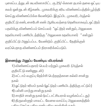
புகைப்படத்துடன்‌ சுயவிலாசமிட்ட ரூ.25/-க்கான தபால்‌ தலை ஒட்டிய
கவர்‌ ஒன்றுடன்‌
கீழ்கண்ட முகவரிக்கு உரிய விண்ணப்பத்தில்‌ பூர்த்தி
செய்து விண்ணப்பிக்க வேண்டும்‌.
இருப்பிட முகவரி, அஞ்சல்‌
குறியீட்டு எண்‌, கைபேசி எண்‌ ஆகியவற்றை தெளிவாகவும்‌,
ஒட்டூநர்‌
பதவிக்கு விண்ணப்பம்‌ செய்பவர் “ஒட்டூநர்‌ என்றும்‌, அலுவலக
உதவியாளர்
பணியிடத்திற்கு “
அலுவலக உதவியாளர்
” என்றும்‌
குறிப்பிட்டு அனுப்பப்பட வேண்டும்‌. குறிப்பிட்ட
தேதிக்குள்‌
வரப்பெறாத விண்ணப்பம்‌ நிராகரிக்கப்படும்‌.
இணைத்து அனுப்ப வேண்டிய விபரங்கள்‌
1) விண்ணப்பதாரர்‌ பெயர்‌ மற்றும்‌ முகவரி. (அஞ்சல்‌
குறியீட்டு எண்ணுடன்‌)
2) எட்டாம்‌ வகுப்பு தேர்ச்சி பெற்றதற்கான கல்வி சான்று
நகல்‌
3) ஓட்டுநர்‌ உரிமம்‌ நகல்‌ (ஓட்டுநர்‌ பணியிடத்திற்கு மட்டும்‌)
4) பள்ளி மாற்று சான்று நகல்‌
5) சாதிச்‌ சான்று நகல்‌ (வட்டாட்சியரால்‌ வழங்கப்பட்டது)
6) திருவள்ளூர் மாவட்ட வேலை வாய்ப்பு அலுவலகத்தில்‌
பதிவு செய்த பதிவு எண்‌,
பதிவு சான்றின்‌ நகல்‌