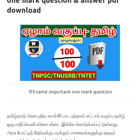
one mark question & answer pdf
download
7th tamil important one mark question
தமிழ்நாடு அரசு புதிய சமச்சீர் பாடபுத்தகம் எட்டாம் வகுப்பு தமிழ்
ஒரு மதிப்பெண் வினா விடை இங்கே கொடுக்கப்பட்டுள்ளது.
அரசு போட்டித் தேர்வுக்கு படிக்கும் மாணவர்களுக்கு உதவும்