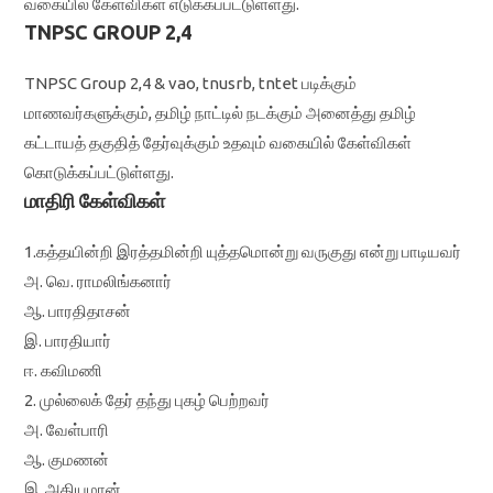
வகையில் கேள்விகள் எடுக்கப்பட்டுள்ளது.
TNPSC GROUP 2,4
TNPSC Group 2,4 & vao, tnusrb, tntet படிக்கும்
மாணவர்களுக்கும், தமிழ் நாட்டில் நடக்கும் அனைத்து தமிழ்
கட்டாயத் தகுதித் தேர்வுக்கும் உதவும் வகையில் கேள்விகள்
கொடுக்கப்பட்டுள்ளது.
மாதிரி கேள்விகள்
1.கத்தயின்றி இரத்தமின்றி யுத்தமொன்று வருகுது என்று பாடியவர்
அ. வெ. ராமலிங்கனார்
ஆ. பாரதிதாசன்
இ. பாரதியார்
ஈ. கவிமணி
2. முல்லைக் தேர் தந்து புகழ் பெற்றவர்
அ. வேள்பாரி
ஆ. குமணன்
இ. அதியமான்