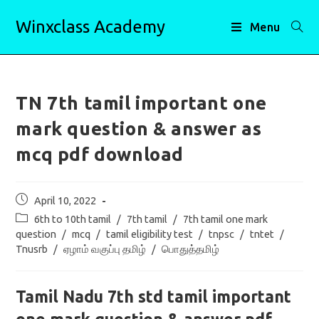
Skip
Winxclass Academy
to
Menu
content
TN 7th tamil important one
mark question & answer as
mcq pdf download
Post
April 10, 2022
published:
Post
6th to 10th tamil
/
7th tamil
/
7th tamil one mark
category:
question
/
mcq
/
tamil eligibility test
/
tnpsc
/
tntet
/
Tnusrb
/
ஏழாம் வகுப்பு தமிழ்
/
பொதுத்தமிழ்
Tamil Nadu 7th std tamil important