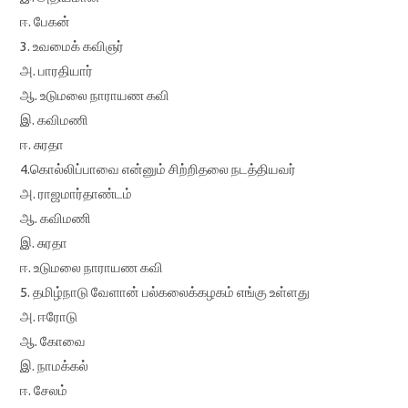
ஈ. பேகன்
3. உவமைக் கவிஞர்
அ. பாரதியார்
ஆ. உடுமலை நாராயண கவி
இ. கவிமணி
ஈ. சுரதா
4.கொல்லிப்பாவை என்னும் சிற்றிதலை நடத்தியவர்
அ. ராஜமார்தாண்டம்
ஆ. கவிமணி
இ. சுரதா
ஈ. உடுமலை நாராயண கவி
5. தமிழ்நாடு வேளான் பல்கலைக்கழகம் எங்கு உள்ளது
அ. ஈரோடு
ஆ. கோவை
இ. நாமக்கல்
ஈ. சேலம்