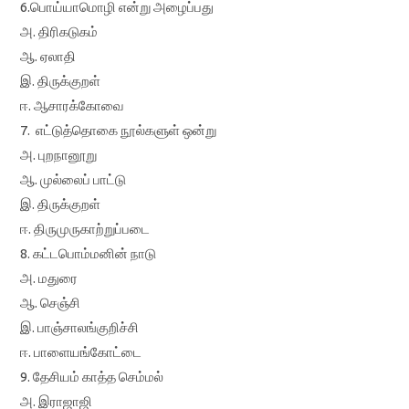
6.பொய்யாமொழி என்று அழைப்பது
அ. திரிகடுகம்
ஆ. ஏலாதி
இ. திருக்குறள்
ஈ. ஆசாரக்கோவை
7. எட்டுத்தொகை நூல்களுள் ஒன்று
அ. புறநானூறு
ஆ. முல்லைப் பாட்டு
இ. திருக்குறள்
ஈ. திருமுருகாற்றுப்படை
8. கட்டபொம்மனின் நாடு
அ. மதுரை
ஆ. செஞ்சி
இ. பாஞ்சாலங்குறிச்சி
ஈ. பாளையங்கோட்டை
9. தேசியம் காத்த செம்மல்
அ. இராஜாஜி