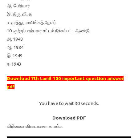
ஆ. பெரியார்
இ. திரு. வி. க
ஈ. முத்துராமலிங்கத் தேவர்
10. குற்றப்பரம்பரை சட்டம் நீக்கப்பட்ட ஆண்டு
அ. 1948
ஆ. 1984
இ. 1949
ஈ. 1943
Download 7th tamil 100 important question answer
pdf
You have to wait 30 seconds.
Download PDF
விரிவான விடைகளை காண்க