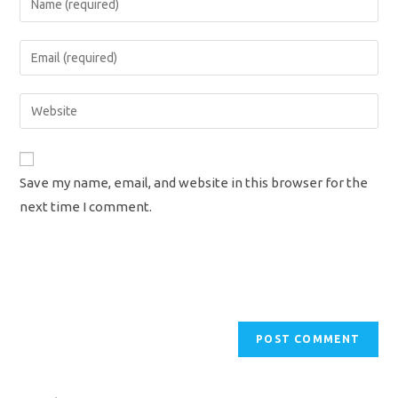
your
name
Enter
or
your
username
email
Enter
to
address
your
comment
to
website
comment
URL
Save my name, email, and website in this browser for the
(optional)
next time I comment.