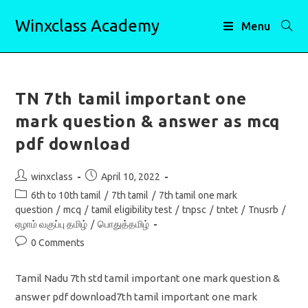
Skip
Winxclass Academy
to
Menu
content
TN 7th tamil important one
mark question & answer as mcq
pdf download
Post
Post
winxclass
April 10, 2022
author:
published:
Post
6th to 10th tamil
/
7th tamil
/
7th tamil one mark
category:
question
/
mcq
/
tamil eligibility test
/
tnpsc
/
tntet
/
Tnusrb
/
ஏழாம் வகுப்பு தமிழ்
/
பொதுத்தமிழ்
Post
0 Comments
comments:
Tamil Nadu 7th std tamil important one mark question &
answer pdf download7th tamil important one mark