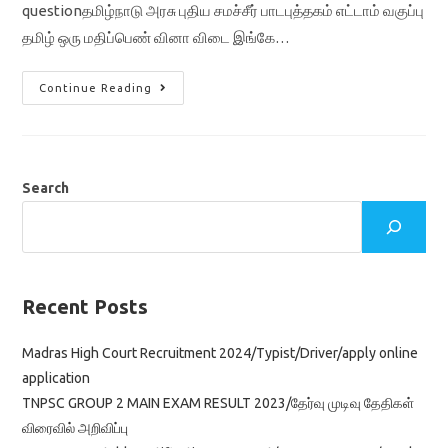
questionதமிழ்நாடு அரசு புதிய சமச்சீர் பாடபுத்தகம் எட்டாம் வகுப்பு
தமிழ் ஒரு மதிப்பெண் வினா விடை இங்கே…
TN
Continue Reading
7th
Tamil
Important
One
Mark
Question
&
Search
Answer
As
Mcq
Pdf
Download
Recent Posts
Madras High Court Recruitment 2024/Typist/Driver/apply online
application
TNPSC GROUP 2 MAIN EXAM RESULT 2023/தேர்வு முடிவு தேதிகள்
விரைவில் அறிவிப்பு