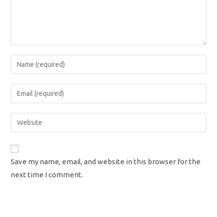
Enter
your
name
Enter
or
your
username
email
Enter
to
address
your
comment
to
website
comment
URL
Save my name, email, and website in this browser for the
(optional)
next time I comment.