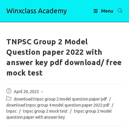
Skip
Winxclass Academy
to
Menu
content
TNPSC Group 2 Model
Question paper 2022 with
answer key pdf download/ free
mock test
Post
April 20, 2022
published:
Post
download tnpsc group 2 model question paper pdf
/
category:
download tnpsc group 4 model question paper 2022 pdf
/
tnpsc
/
tnpsc group 2 mock test
/
tnpsc group 2 model
question paper with answer key