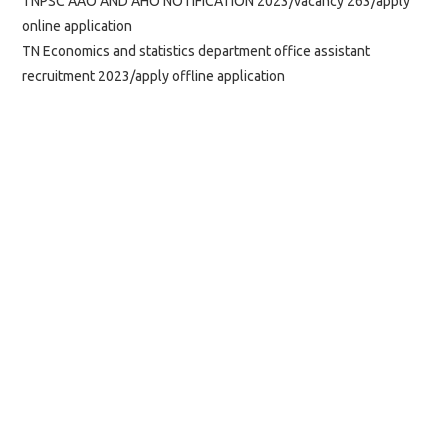
TNPSC AAO AND AHO NOTIFICATION 2023/vacancy 263/apply
online application
TN Economics and statistics department office assistant
recruitment 2023/apply offline application