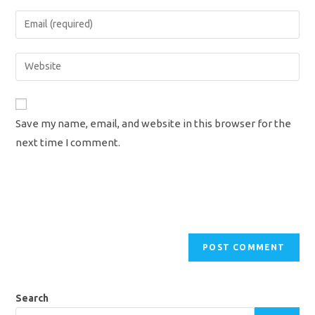
name
Enter
or
your
username
email
Enter
to
address
your
comment
to
website
comment
URL
Save my name, email, and website in this browser for the
(optional)
next time I comment.
Search