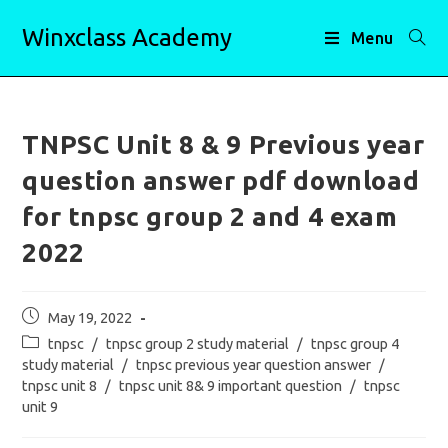
Skip
Winxclass Academy
to
Menu
content
TNPSC Unit 8 & 9 Previous year
question answer pdf download
for tnpsc group 2 and 4 exam
2022
Post
May 19, 2022
published:
Post
tnpsc
/
tnpsc group 2 study material
/
tnpsc group 4
category:
study material
/
tnpsc previous year question answer
/
tnpsc unit 8
/
tnpsc unit 8& 9 important question
/
tnpsc
unit 9