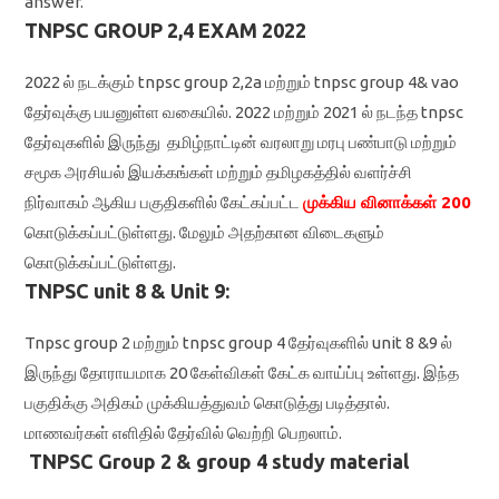
answer.
TNPSC GROUP 2,4 EXAM 2022
2022 ல் நடக்கும் tnpsc group 2,2a மற்றும் tnpsc group 4& vao
தேர்வுக்கு பயனுள்ள வகையில். 2022 மற்றும் 2021 ல் நடந்த tnpsc
தேர்வுகளில் இருந்து தமிழ்நாட்டின் வரலாறு மரபு பண்பாடு மற்றும்
சமூக அரசியல் இயக்கங்கள் மற்றும் தமிழகத்தில் வளர்ச்சி
நிர்வாகம் ஆகிய பகுதிகளில் கேட்கப்பட்ட
முக்கிய வினாக்கள் 200
கொடுக்கப்பட்டுள்ளது. மேலும் அதற்கான விடைகளும்
கொடுக்கப்பட்டுள்ளது.
TNPSC unit 8 & Unit 9:
Tnpsc group 2 மற்றும் tnpsc group 4 தேர்வுகளில் unit 8 &9 ல்
இருந்து தோராயமாக 20 கேள்விகள் கேட்க வாய்ப்பு உள்ளது. இந்த
பகுதிக்கு அதிகம் முக்கியத்துவம் கொடுத்து படித்தால்.
மாணவர்கள் எளிதில் தேர்வில் வெற்றி பெறலாம்.
TNPSC Group 2 & group 4 study material