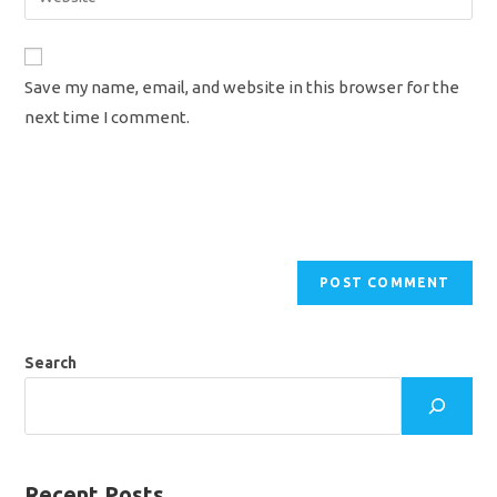
address
your
comment
to
website
comment
URL
Save my name, email, and website in this browser for the
(optional)
next time I comment.
Search
Recent Posts