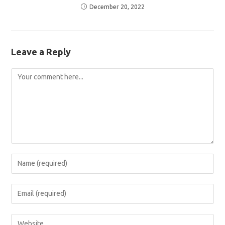
December 20, 2022
Leave a Reply
Comment
Enter
your
name
Enter
or
your
username
email
Enter
to