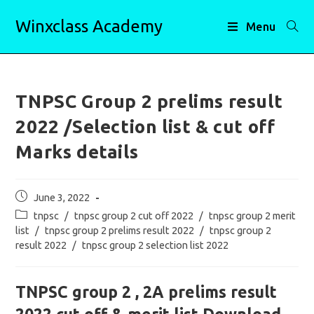
Skip
Winxclass Academy
to
Menu
content
TNPSC Group 2 prelims result
2022 /Selection list & cut off
Marks details
Post
June 3, 2022
published:
Post
tnpsc
/
tnpsc group 2 cut off 2022
/
tnpsc group 2 merit
category:
list
/
tnpsc group 2 prelims result 2022
/
tnpsc group 2
result 2022
/
tnpsc group 2 selection list 2022
TNPSC group 2 , 2A prelims result