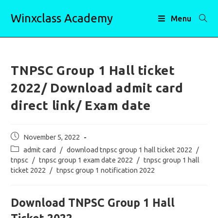
Skip
Winxclass Academy
to
Menu
content
TNPSC Group 1 Hall ticket
2022/ Download admit card
direct link/ Exam date
Post
November 5, 2022
published:
Post
admit card
/
download tnpsc group 1 hall ticket 2022
/
category:
tnpsc
/
tnpsc group 1 exam date 2022
/
tnpsc group 1 hall
ticket 2022
/
tnpsc group 1 notification 2022
Download TNPSC Group 1 Hall