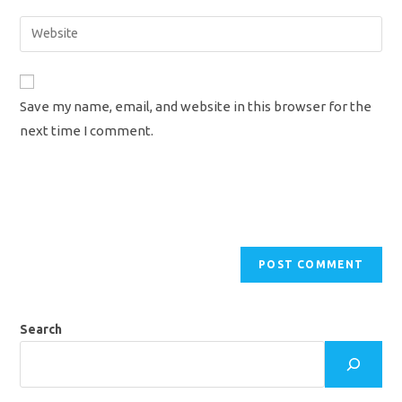
username
email
Enter
to
address
your
comment
to
website
comment
URL
Save my name, email, and website in this browser for the
(optional)
next time I comment.
Search