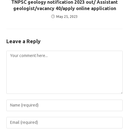
TNPSC geology notification 2023 out/ Assistant
geologist/vacancy 40/apply online application
May 25, 2023
Leave a Reply
Comment
Enter
your
name
Enter
or
your