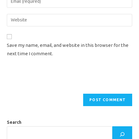
or
your
username
email
Enter
to
address
your
comment
to
website
comment
URL
Save my name, email, and website in this browser for the
(optional)
next time I comment.
Search