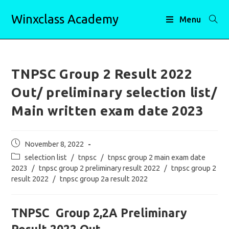
Skip
Winxclass Academy
to
Menu
content
TNPSC Group 2 Result 2022
Out/ preliminary selection list/
Main written exam date 2023
Post
November 8, 2022
published:
Post
selection list
/
tnpsc
/
tnpsc group 2 main exam date
category:
2023
/
tnpsc group 2 preliminary result 2022
/
tnpsc group 2
result 2022
/
tnpsc group 2a result 2022
TNPSC Group 2,2A Preliminary