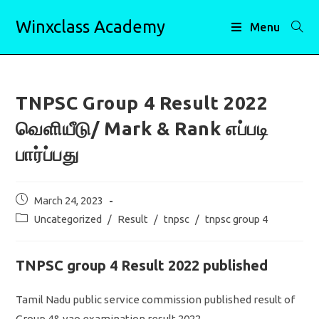
Skip
Winxclass Academy
to
Menu
content
TNPSC Group 4 Result 2022
வெளியீடு/ Mark & Rank எப்படி
பார்ப்பது
Post
March 24, 2023
published:
Post
Uncategorized
/
Result
/
tnpsc
/
tnpsc group 4
category:
TNPSC group 4 Result 2022 published
Tamil Nadu public service commission published result of
Group 4& vao examination result 2022.