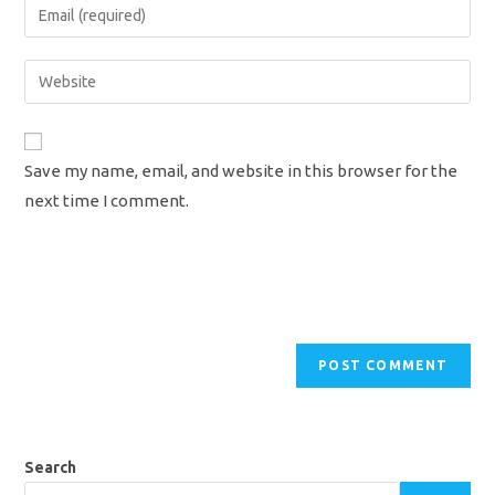
Enter
or
your
username
email
Enter
to
address
your
comment
to
website
comment
URL
Save my name, email, and website in this browser for the
(optional)
next time I comment.
Search