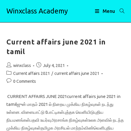
Skip
Winxclass Academy
to
Menu
content
Current affairs june 2021 in
tamil
Post
Post
winxclass
July 4, 2021
author:
published:
Post
Current affairs 2021
/
current affairs june 2021
category:
Post
0 Comments
comments:
CURRENT AFFAIRS JUNE 2021current affairs june 2021 in
tamilஜுன் மாதம் 2021 ல் நிறைய முக்கிய நிகழ்வுகள் நடந்து
உள்ளன. விளையாட்டு போட்டிகள்புத்தக வெளியிடுபுதிய
நியமனங்கள்பதவி உயர்வுஅரசாங்க நிகழ்வுகள்உலக அளவில் நடந்த
முக்கிய நிகழ்வுகள்தமிழக அரசியல் மாற்றம்விண்வெளிபுதிய