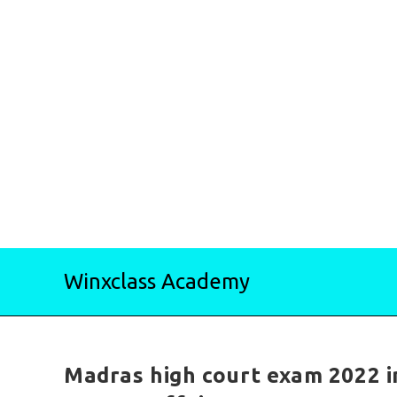
Skip
Winxclass Academy
to
content
Madras high court exam 2022 