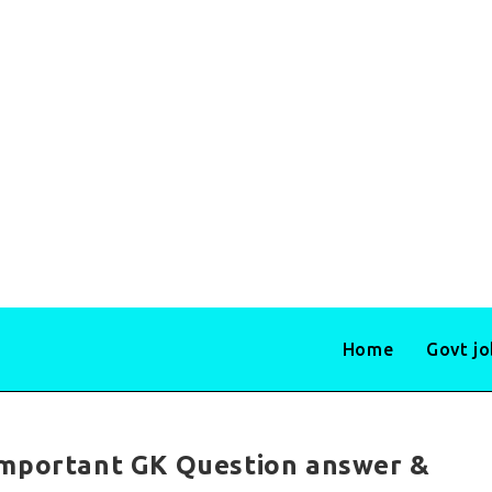
Home
Govt j
important GK Question answer &