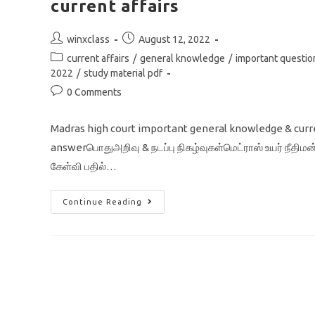
current affairs
Post
Post
winxclass
August 12, 2022
author:
published:
Post
current affairs
/
general knowledge
/
important questi
category:
2022
/
study material pdf
Post
0 Comments
comments:
Madras high court important general knowledge & curr
answerபொதுஅறிவு & நடப்பு நிகழ்வுகள்மெட்ராஸ் உயர் நீதிமன்
கேள்வி பதில்…
Madras
Continue Reading
High
Court
Exam
2022
Important
GK
Question
Answer
&
Current
Affairs