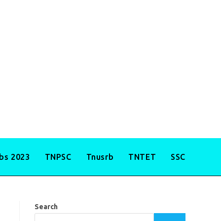
obs 2023
TNPSC
Tnusrb
TNTET
SSC
Search