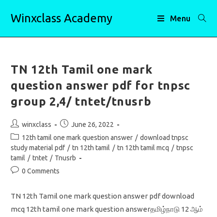
Skip
Winxclass Academy
to
Menu
content
TN 12th Tamil one mark
question answer pdf for tnpsc
group 2,4/ tntet/tnusrb
Post
Post
winxclass
June 26, 2022
author:
published:
Post
12th tamil one mark question answer
/
download tnpsc
category:
study material pdf
/
tn 12th tamil
/
tn 12th tamil mcq
/
tnpsc
tamil
/
tntet
/
Tnusrb
Post
0 Comments
comments:
TN 12th Tamil one mark question answer pdf download
mcq 12th tamil one mark question answerதமிழ்நாடு 12 ஆம்