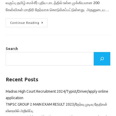
வகுப்பு தமிழ் சமச்சீர் புதிய பாடத்தில் உள்ள முக்கியமான 200
கேள்விகள் மாதிரி தேர்வாக கொடுக்கப்பட்டுள்ளது. அதனுடைய…
TN
Continue Reading
12th
Tamil
One
Mark
Question
Answer
Pdf
Search
For
Tnpsc
Group
2,4/
Tntet/tnusrb
Recent Posts
Madras High Court Recruitment 2024/Typist/Driver/apply online
application
TNPSC GROUP 2 MAIN EXAM RESULT 2023/தேர்வு முடிவு தேதிகள்
விரைவில் அறிவிப்பு