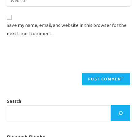
address
your
comment
to
website
comment
URL
Save my name, email, and website in this browser for the
(optional)
next time I comment.
Search