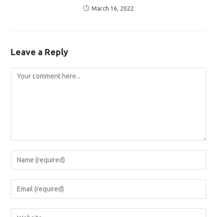
March 16, 2022
Leave a Reply
Comment
Enter
your
name
Enter
or
your
username
email
Enter
to