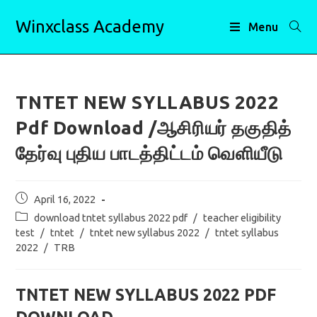
Skip
Winxclass Academy
to
Menu
content
TNTET NEW SYLLABUS 2022
Pdf Download /ஆசிரியர் தகுதித்
தேர்வு புதிய பாடத்திட்டம் வெளியீடு
Post
April 16, 2022
published:
Post
download tntet syllabus 2022 pdf
/
teacher eligibility
category:
test
/
tntet
/
tntet new syllabus 2022
/
tntet syllabus
2022
/
TRB
TNTET NEW SYLLABUS 2022 PDF