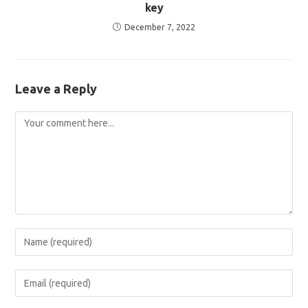
key
December 7, 2022
Leave a Reply
Comment
Enter
your
name
Enter
or
your
username