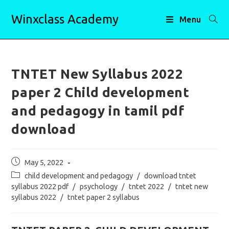
Skip
Winxclass Academy
to
Menu
content
TNTET New Syllabus 2022
paper 2 Child development
and pedagogy in tamil pdf
download
Post
May 5, 2022
published:
Post
child development and pedagogy
/
download tntet
category:
syllabus 2022 pdf
/
psychology
/
tntet 2022
/
tntet new
syllabus 2022
/
tntet paper 2 syllabus