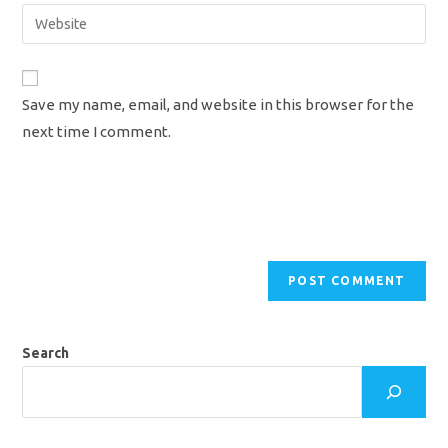
email
Enter
to
address
your
comment
to
website
comment
URL
Save my name, email, and website in this browser for the
(optional)
next time I comment.
Search