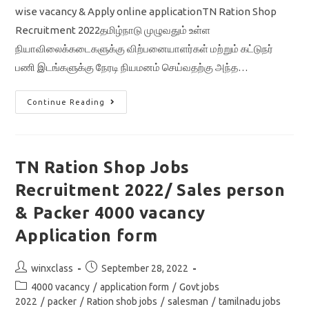
wise vacancy & Apply online applicationTN Ration Shop
Recruitment 2022தமிழ்நாடு முழுவதும் உள்ள
நியாவிலைக்கடைகளுக்கு விற்பனையாளர்கள் மற்றும் கட்டுநர்
பணி இடங்களுக்கு நேரடி நியமனம் செய்வதற்கு அந்த…
TN
Continue Reading
Ration
Shop
Jobs
Recruitment
2022/
Vacancy
TN Ration Shop Jobs
6760
Salesman
Recruitment 2022/ Sales person
&
Packer/
Apply
& Packer 4000 vacancy
Online
Application
Application form
Link
Post
Post
winxclass
September 28, 2022
author:
published:
Post
4000 vacancy
/
application form
/
Govt jobs
category:
2022
/
packer
/
Ration shob jobs
/
salesman
/
tamilnadu jobs