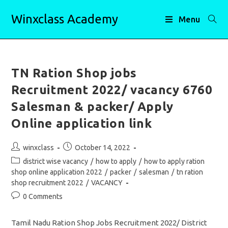
Skip
Winxclass Academy
to
Menu
content
TN Ration Shop jobs
Recruitment 2022/ vacancy 6760
Salesman & packer/ Apply
Online application link
Post
Post
winxclass
October 14, 2022
author:
published:
Post
district wise vacancy
/
how to apply
/
how to apply ration
category:
shop online application 2022
/
packer
/
salesman
/
tn ration
shop recruitment 2022
/
VACANCY
Post
0 Comments
comments:
Tamil Nadu Ration Shop Jobs Recruitment 2022/ District