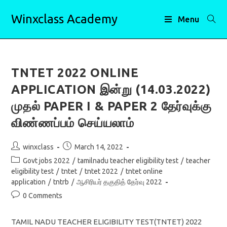
Skip
Winxclass Academy
to
Menu
content
TNTET 2022 ONLINE
APPLICATION இன்று (14.03.2022)
முதல் PAPER I & PAPER 2 தேர்வுக்கு
விண்ணப்பம் செய்யலாம்
Post
Post
winxclass
March 14, 2022
author:
published:
Post
Govt jobs 2022
/
tamilnadu teacher eligibility test
/
teacher
category:
eligibility test
/
tntet
/
tntet 2022
/
tntet online
application
/
tntrb
/
ஆசிரியர் தகுதித் தேர்வு 2022
Post
0 Comments
comments:
TAMIL NADU TEACHER ELIGIBILITY TEST(TNTET) 2022