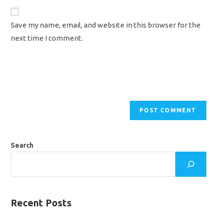
to
website
comment
URL
Save my name, email, and website in this browser for the
(optional)
next time I comment.
Search
Recent Posts