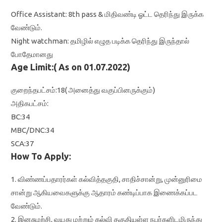
Office Assistant: 8th pass & மிதிவண்டி ஓட்ட தெரிந்து இருக்க
வேண்டும்.
Night watchman: தமிழில் எழுத படிக்க தெரிந்து இருந்தால்
போதேமானது
Age Limit:( As on 01.07.2022)
குறைந்தபட்சம்:18( அனைத்து வகுப்பினருக்கும்)
அதிகபட்சம்:
BC:34
MBC/DNC:34
SCA:37
How To Apply:
1. விண்ணப்பதாரர்கள்‌ கல்வித்தகுதி, சாதிச்சான்று, முன்னுரிமை
சான்று ஆகியவைகளுக்கு
ஆதாரம்‌ கண்டிப்பாக இணைக்கப்பட
வேண்டும்‌.
2. இனசுழற்சி, வயது மற்றும்‌ கல்வி தகுதியுள்ள நபர்களிடமிருந்து