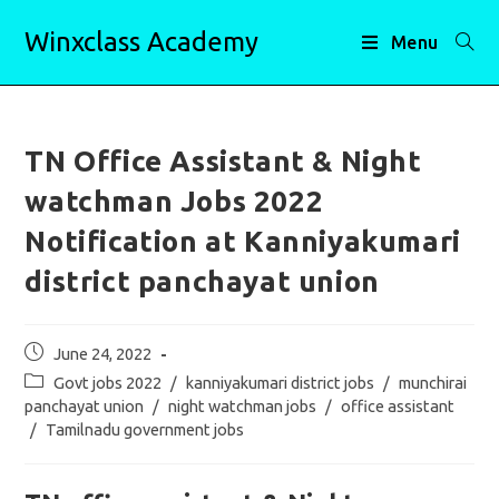
Skip
Winxclass Academy
to
Menu
content
TN Office Assistant & Night
watchman Jobs 2022
Notification at Kanniyakumari
district panchayat union
Post
June 24, 2022
published:
Post
Govt jobs 2022
/
kanniyakumari district jobs
/
munchirai
category:
panchayat union
/
night watchman jobs
/
office assistant
/
Tamilnadu government jobs