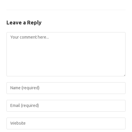
Leave a Reply
Comment
Enter
your
name
Enter
or
your
username
email
Enter
to
address
your
comment