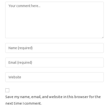
Comment
Enter
your
name
Enter
or
your
username
email
Enter
to
address
your
comment
to
website
comment
URL
Save my name, email, and website in this browser for the
(optional)
next time I comment.