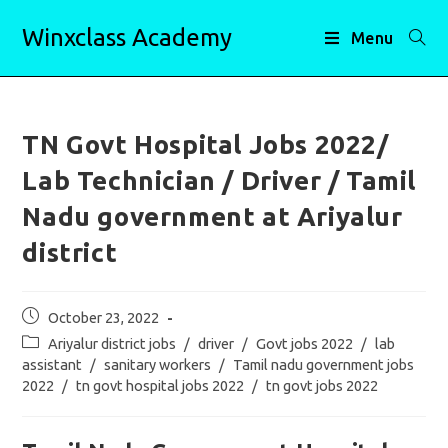
Skip
Winxclass Academy
to
Menu
content
TN Govt Hospital Jobs 2022/
Lab Technician / Driver / Tamil
Nadu government at Ariyalur
district
Post
October 23, 2022
published:
Post
Ariyalur district jobs
/
driver
/
Govt jobs 2022
/
lab
category:
assistant
/
sanitary workers
/
Tamil nadu government jobs
2022
/
tn govt hospital jobs 2022
/
tn govt jobs 2022