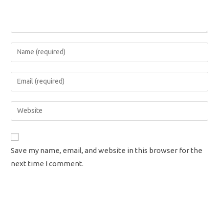
Enter
your
name
Enter
or
your
username
email
Enter
to
address
your
comment
to
website
comment
URL
Save my name, email, and website in this browser for the
(optional)
next time I comment.