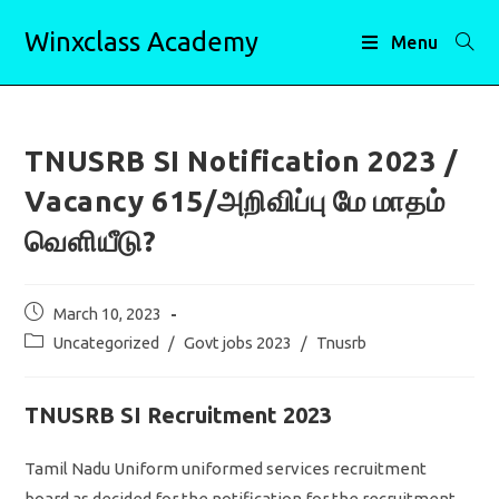
Skip
Winxclass Academy
to
Menu
content
TNUSRB SI Notification 2023 /
Vacancy 615/அறிவிப்பு மே மாதம்
வெளியீடு?
Post
March 10, 2023
published:
Post
Uncategorized
/
Govt jobs 2023
/
Tnusrb
category:
TNUSRB SI Recruitment 2023
Tamil Nadu Uniform uniformed services recruitment
board as decided for the notification for the recruitment