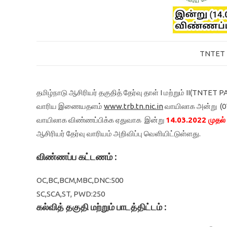
TNTET 
தமிழ்நாடு ஆசிரியர்‌ தகுதித்‌ தேர்வு தாள்‌ I மற்றும்‌ II(TN
வாரிய இணையதளம்‌
www.trb.tn.nic.in
வாயிலாக அன்று (07
வாயிலாக விண்ணப்பிக்க ஏதுவாக இன்று
14.03.2022 முதல்‌
ஆசிரியர் தேர்வு வாரியம் அறிவிப்பு வெளியிட்டுள்ளது.
விண்ணப்ப கட்டணம் :
OC,BC,BCM,MBC,DNC:500
SC,SCA,ST, PWD:250
கல்வித் தகுதி மற்றும் பாடத்திட்டம் :