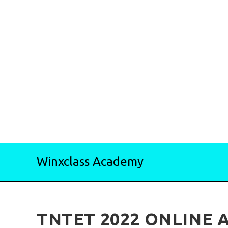
Skip
Winxclass Academy
to
content
TNTET 2022 ONLINE A