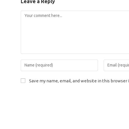
Leave a Reply
Comment
Enter
Enter
your
your
name
email
Save my name, email, and website in this browser 
or
address
username
to
to
comment
comment