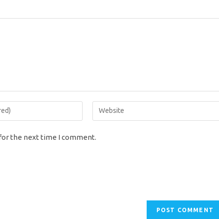
Enter
your
website
for the next time I comment.
URL
(optional)