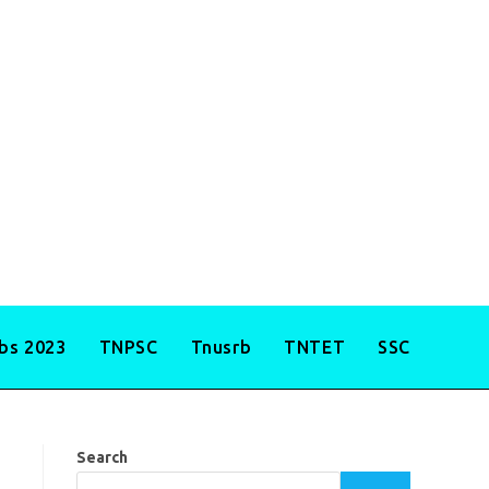
obs 2023
TNPSC
Tnusrb
TNTET
SSC
Search