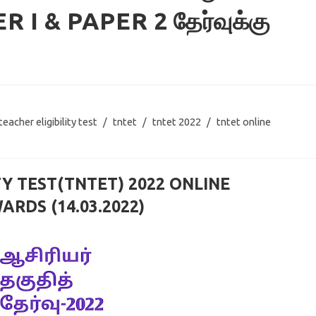
R I & PAPER 2 தேர்வுக்கு
teacher eligibility test
/
tntet
/
tntet 2022
/
tntet online
TY TEST(TNTET) 2022 ONLINE
RDS (14.03.2022)