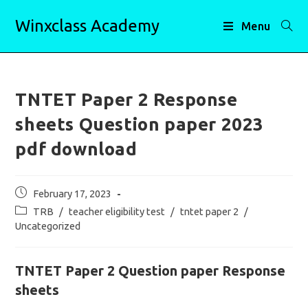
Skip
Winxclass Academy
to
Menu
content
TNTET Paper 2 Response
sheets Question paper 2023
pdf download
Post
February 17, 2023
published:
Post
TRB
/
teacher eligibility test
/
tntet paper 2
/
category:
Uncategorized
TNTET Paper 2 Question paper Response
sheets