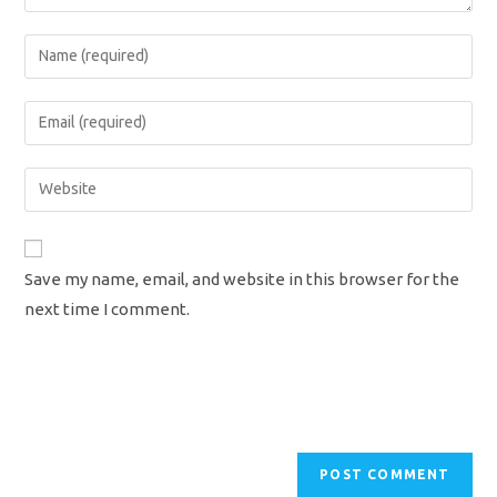
Enter
your
name
Enter
or
your
username
email
Enter
to
address
your
comment
to
website
comment
URL
Save my name, email, and website in this browser for the
(optional)
next time I comment.