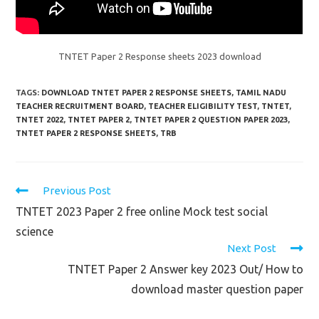
TNTET Paper 2 Response sheets 2023 download
TAGS:
DOWNLOAD TNTET PAPER 2 RESPONSE SHEETS
,
TAMIL NADU
TEACHER RECRUITMENT BOARD
,
TEACHER ELIGIBILITY TEST
,
TNTET
,
TNTET 2022
,
TNTET PAPER 2
,
TNTET PAPER 2 QUESTION PAPER 2023
,
TNTET PAPER 2 RESPONSE SHEETS
,
TRB
Read
Previous Post
more
TNTET 2023 Paper 2 free online Mock test social
articles
science
Next Post
TNTET Paper 2 Answer key 2023 Out/ How to
download master question paper