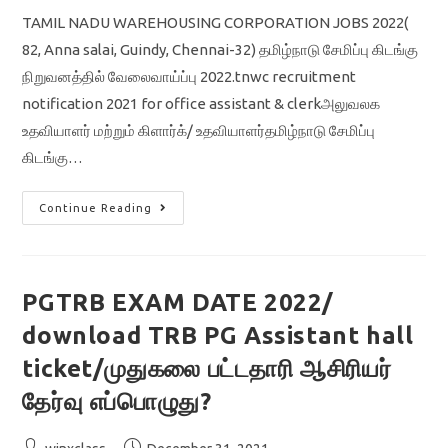
TAMIL NADU WAREHOUSING CORPORATION JOBS 2022(
82, Anna salai, Guindy, Chennai-32) தமிழ்நாடு சேமிப்பு கிடங்கு
நிறுவனத்தில் வேலைவாய்ப்பு 2022.tnwc recruitment
notification 2021 for office assistant & clerkஅலுவலக
உதவியாளர் மற்றும் கிளார்க்/ உதவியாளர்தமிழ்நாடு சேமிப்பு
கிடங்கு…
TNWC
Continue Reading
RECRUITMENT
2022/OFFICE
ASSISTANT
AND
RECORD
CLERK
PGTRB EXAM DATE 2022/
JOBS/
தமிழ்நாடு
download TRB PG Assistant hall
சேமிப்பு
கிடங்கு
நிறுவனத்தில்
ticket/முதுகலை பட்டதாரி ஆசிரியர்
நிரந்தர
அரசு
தேர்வு எப்பொழுது?
வேலை
அறிவிப்பு
Post
Post