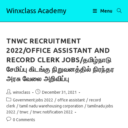
Skip
Winxclass Academy
to
Menu
content
TNWC RECRUITMENT
2022/OFFICE ASSISTANT AND
RECORD CLERK JOBS/தமிழ்நாடு
சேமிப்பு கிடங்கு நிறுவனத்தில் நிரந்தர
அரசு வேலை அறிவிப்பு
Post
Post
winxclass
December 31, 2021
author:
published:
Post
Government jobs 2022
/
office assistant
/
record
category:
clerk
/
tamil nadu warehousing corporation
/
tamilnadu jobs
2022
/
tnwc
/
tnwc notification 2022
Post
0 Comments
comments: