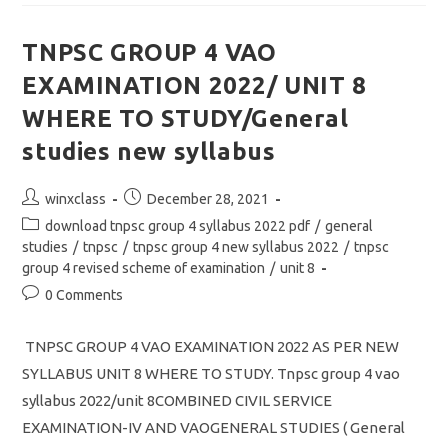
VAO
NEW
SYLLABUS
2022/
TNPSC GROUP 4 VAO
Unit
9
EXAMINATION 2022/ UNIT 8
Where
To
Study
WHERE TO STUDY/General
Development
Administration
studies new syllabus
In
Tamil
Nadu
Post
Post
winxclass
December 28, 2021
author:
published:
Post
download tnpsc group 4 syllabus 2022 pdf
/
general
category:
studies
/
tnpsc
/
tnpsc group 4 new syllabus 2022
/
tnpsc
group 4 revised scheme of examination
/
unit 8
Post
0 Comments
comments:
TNPSC GROUP 4 VAO EXAMINATION 2022 AS PER NEW
SYLLABUS UNIT 8 WHERE TO STUDY. Tnpsc group 4 vao
syllabus 2022/unit 8COMBINED CIVIL SERVICE
EXAMINATION-IV AND VAOGENERAL STUDIES ( General