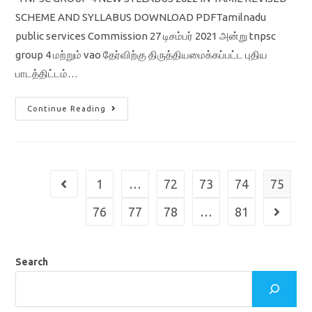
SCHEME AND SYLLABUS DOWNLOAD PDFTamilnadu
public services Commission 27 டிசம்பர் 2021 அன்று tnpsc
group 4 மற்றும் vao தேர்விற்கு திருத்தியமைக்கப்பட்ட புதிய
பாடத்திட்டம்…
TNPSC
Continue Reading
GROUP
4
VAO
NEW
SYLLABUS
2022
/
1
…
72
73
74
75
Go to the previous page
REVISED
SCHEME
AND
76
77
78
…
81
Go to th
SYLLABUS
DOWNLOAD
PDF
Search