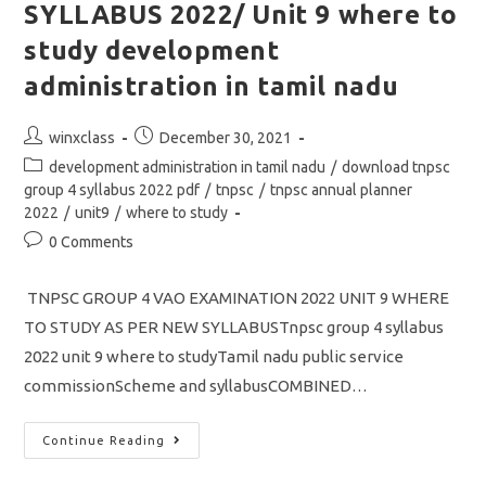
SYLLABUS 2022/ Unit 9 where to
Ticket/
முதுகலை
பட்டதாரி
study development
ஆசிரியர்
தேர்வு
administration in tamil nadu
எப்பொழுது?
Post
Post
winxclass
December 30, 2021
author:
published:
Post
development administration in tamil nadu
/
download tnpsc
category:
group 4 syllabus 2022 pdf
/
tnpsc
/
tnpsc annual planner
2022
/
unit9
/
where to study
Post
0 Comments
comments:
TNPSC GROUP 4 VAO EXAMINATION 2022 UNIT 9 WHERE
TO STUDY AS PER NEW SYLLABUSTnpsc group 4 syllabus
2022 unit 9 where to studyTamil nadu public service
commissionScheme and syllabusCOMBINED…
TNPSC
Continue Reading
GROUP
4