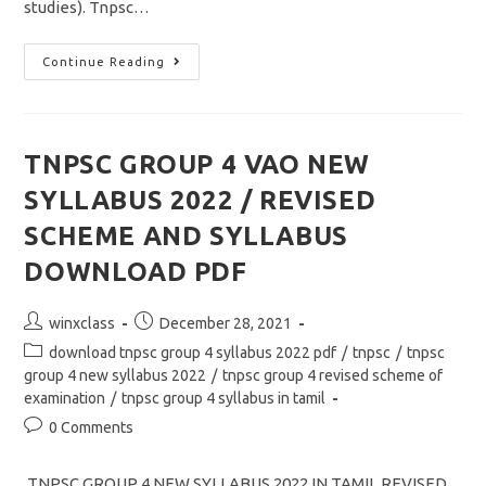
studies). Tnpsc…
TNPSC
Continue Reading
GROUP
4
VAO
EXAMINATION
2022/
UNIT
TNPSC GROUP 4 VAO NEW
8
WHERE
SYLLABUS 2022 / REVISED
TO
STUDY/General
Studies
SCHEME AND SYLLABUS
New
Syllabus
DOWNLOAD PDF
Post
Post
winxclass
December 28, 2021
author:
published:
Post
download tnpsc group 4 syllabus 2022 pdf
/
tnpsc
/
tnpsc
category:
group 4 new syllabus 2022
/
tnpsc group 4 revised scheme of
examination
/
tnpsc group 4 syllabus in tamil
Post
0 Comments
comments:
TNPSC GROUP 4 NEW SYLLABUS 2022 IN TAMIL REVISED